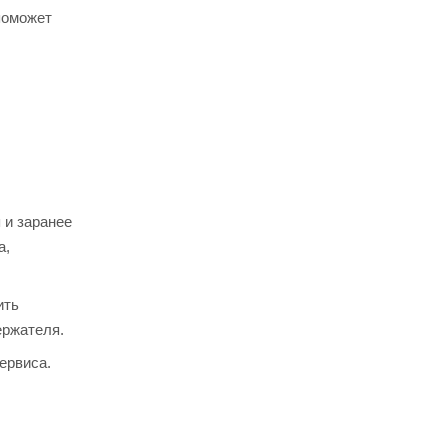
поможет
 и заранее
а,
ить
ержателя.
ервиса.