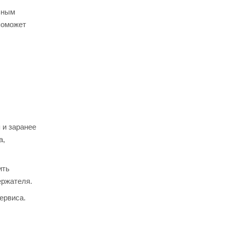
ьным
поможет
 и заранее
а,
ить
ержателя.
ервиса.